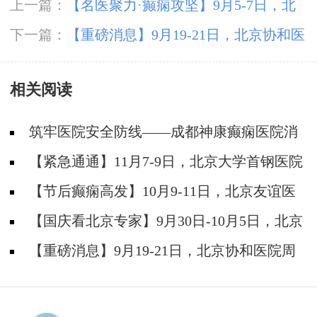
上一篇：
【名医聚力·癫痫攻坚】9月5-7日，北
京朝阳医院神经内科周立春博士成都公益会诊，
下一篇：
【重磅消息】9月19-21日，北京协和医
名额有限，速约！
院周祥琴教授成都领衔会诊，共筑全年龄段抗癫
相关阅读
防线！
筑牢医院安全防线——成都神康癫痫医院消
防安全培训纪实
【紧急通通】11月7-9日，北京大学首钢医院
神经内科胡颖教授亲临成都会诊，破解癫痫疑难
【节后癫痫高发】10月9-11日，北京友谊医
院陈葵博士免费会诊+治疗援助，破解癫痫难
【国庆看北京专家】9月30日-10月5日，北京
题！
天坛&首钢医院两大专家蓉城亲诊+癫痫大额救
【重磅消息】9月19-21日，北京协和医院周
助，速约！
祥琴教授成都领衔会诊，共筑全年龄段抗癫防
线！