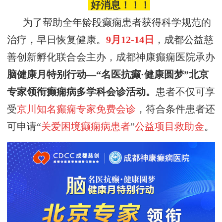
好消息！！！
为了帮助全年龄段癫痫患者获得科学规范的
治疗，早日恢复健康。
9月12-14日
，
成都公益慈
善创新孵化联合会
主办，
成都神康癫痫医院承办
脑健康月
特别行动
—
“
名医
抗癫
·健康圆梦
”
北京
专家领衔癫痫病多学科会诊活动
。
患者不仅可享
受
京川知名癫痫专家免费会诊
，符合条件患者还
可申请“
关爱困境癫痫病患者
”
公益项目救助金
。