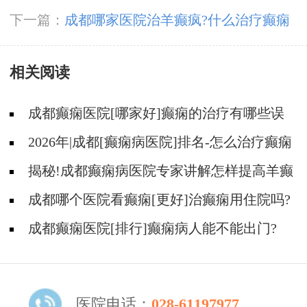
做手术治疗的效果好吗?
下一篇：
成都哪家医院治羊癫疯?什么治疗癫痫
的方法正规?
相关阅读
成都癫痫医院[哪家好]癫痫的治疗有哪些误
区?
2026年|成都[癫痫病医院]排名-怎么治疗癫痫
后遗症?
揭秘!成都癫痫病医院专家讲解怎样提高羊癫
疯病的治疗效果?
成都哪个医院看癫痫[更好]治癫痫用住院吗?
成都癫痫医院[排行]癫痫病人能不能出门?
医院电话：
028-61197977